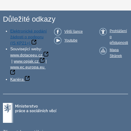
Důležité odkazy
Elektronické podání
Prohlášení
Větší šance
žádosti o podporu
o
Youtube
(IS KP21+)
přístupnosti
Související weby:
Mapa
www.dotaceeu.cz
Stránek
|
www.opjak.cz
|
www.ec.europa.eu
Kariéra