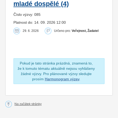
mladé dospělé (4)
Číslo výzvy: 085
Platnost do: 14. 09. 2026 12:00
29. 6. 2026
Určeno pro:
Veřejnost, Žadatel
Pokud je tato stránka prázdná, znamená to,
že k tomuto tématu aktuálně nejsou vyhlášeny
žádné výzvy. Pro plánované výzvy sledujte
prosím
Harmonogram výzev
.
Na začátek stránky