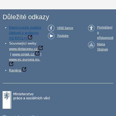
Důležité odkazy
Elektronické podání
Prohlášení
Větší šance
žádosti o podporu
o
Youtube
(IS KP21+)
přístupnosti
Související weby:
Mapa
www.dotaceeu.cz
Stránek
|
www.opjak.cz
|
www.ec.europa.eu
Kariéra