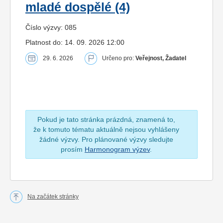
mladé dospělé (4)
Číslo výzvy: 085
Platnost do: 14. 09. 2026 12:00
29. 6. 2026
Určeno pro:
Veřejnost, Žadatel
Pokud je tato stránka prázdná, znamená to,
že k tomuto tématu aktuálně nejsou vyhlášeny
žádné výzvy. Pro plánované výzvy sledujte
prosím
Harmonogram výzev
.
Na začátek stránky