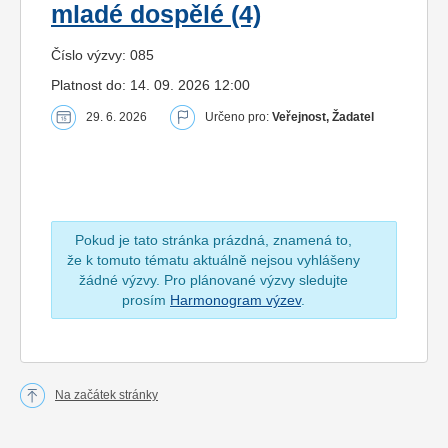
mladé dospělé (4)
Číslo výzvy: 085
Platnost do: 14. 09. 2026 12:00
29. 6. 2026
Určeno pro:
Veřejnost, Žadatel
Pokud je tato stránka prázdná, znamená to,
že k tomuto tématu aktuálně nejsou vyhlášeny
žádné výzvy. Pro plánované výzvy sledujte
prosím
Harmonogram výzev
.
Na začátek stránky