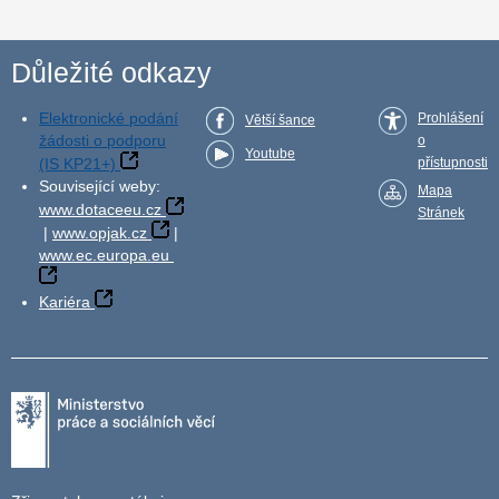
Důležité odkazy
Elektronické podání
Prohlášení
Větší šance
žádosti o podporu
o
Youtube
(IS KP21+)
přístupnosti
Související weby:
Mapa
www.dotaceeu.cz
Stránek
|
www.opjak.cz
|
www.ec.europa.eu
Kariéra