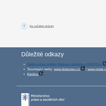
Na začátek stránky
Důležité odkazy
Elektronické podání žádosti o podporu (IS KP21+)
Související weby:
www.dotaceeu.cz
|
www.opjak.c
Kariéra