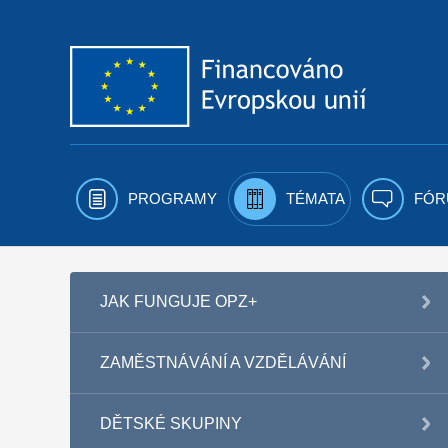
Přejít k obsahu
PROGRAMY
TÉMATA
FÓR
JAK FUNGUJE OPZ+
ZAMĚSTNÁVÁNÍ A VZDĚLÁVÁNÍ
DĚTSKÉ SKUPINY