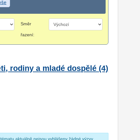
 vše
Směr
řazení:
i, rodiny a mladé dospělé (4)
 tématu aktuálně nejsou vyhlášeny žádné výzvy.