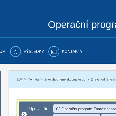
Operační prog
UM
VÝSLEDKY
KONTAKTY
/
/
/
ESF
Témata
Znevýhodněné skupiny osob
Znevýhodněné sku
Upravit filtr
Upravit filtr
03 Operační program Zaměstnanos