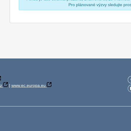
Pro plánované výzvy sledujte pr
z
|
www.ec.europa.eu