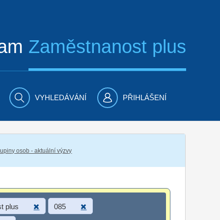
ram
Zaměstnanost plus
VYHLEDÁVÁNÍ
PŘIHLÁŠENÍ
piny osob - aktuální výzvy
t plus
085