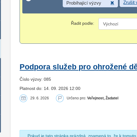
Zrušit
Probíhající výzvy
Řadit podle:
Podpora služeb pro ohrožené dět
Číslo výzvy: 085
Platnost do: 14. 09. 2026 12:00
29. 6. 2026
Určeno pro:
Veřejnost, Žadatel
Pokud je tato stránka prázdná, znamená to, že k tomuto