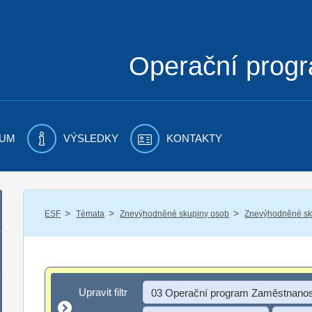
Operační prog
UM
VÝSLEDKY
KONTAKTY
/
/
/
ESF
Témata
Znevýhodněné skupiny osob
Znevýhodněné sku
Upravit filtr
Upravit filtr
03 Operační program Zaměstnanos