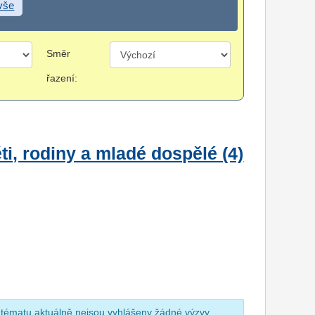
 vše
Směr
řazení:
i, rodiny a mladé dospělé (4)
 tématu aktuálně nejsou vyhlášeny žádné výzvy.