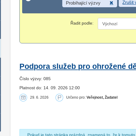
Zrušit
Probíhající výzvy
Řadit podle:
Podpora služeb pro ohrožené dět
Číslo výzvy: 085
Platnost do: 14. 09. 2026 12:00
29. 6. 2026
Určeno pro:
Veřejnost, Žadatel
Pokud je tato stránka prázdná, znamená to, že k tomuto