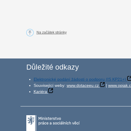
Na začátek stránky
Důležité odkazy
Elektronické podání žádosti o podporu (IS KP21+)
Související weby:
www.dotaceeu.cz
|
www.opjak.c
Kariéra