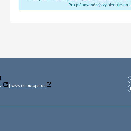
Pro plánované výzvy sledujte pr
z
|
www.ec.europa.eu