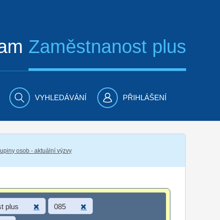
ram
Zaměstnanost plus
VYHLEDÁVÁNÍ
PŘIHLÁŠENÍ
piny osob - aktuální výzvy
t plus
085