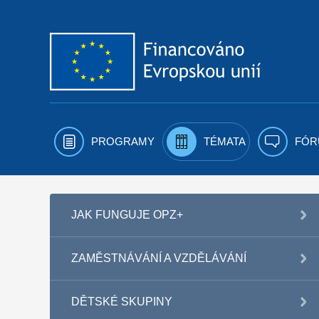
Přejít k obsahu
PROGRAMY
TÉMATA
FÓR
JAK FUNGUJE OPZ+
ZAMĚSTNÁVÁNÍ A VZDĚLÁVÁNÍ
DĚTSKÉ SKUPINY