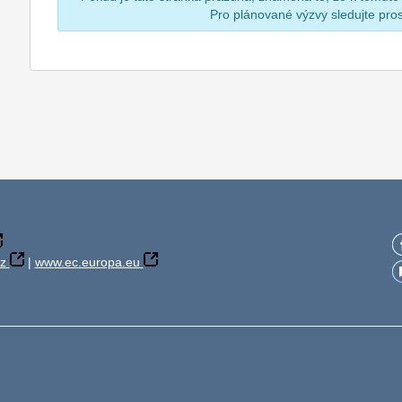
Pro plánované výzvy sledujte pr
z
|
www.ec.europa.eu