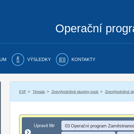
Operační prog
UM
VÝSLEDKY
KONTAKTY
/
/
/
ESF
Témata
Znevýhodněné skupiny osob
Znevýhodněné sku
Upravit filtr
Upravit filtr
03 Operační program Zaměstnanos