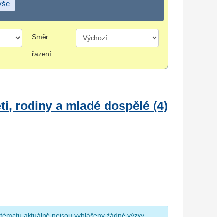
 vše
Směr
řazení:
i, rodiny a mladé dospělé (4)
 tématu aktuálně nejsou vyhlášeny žádné výzvy.