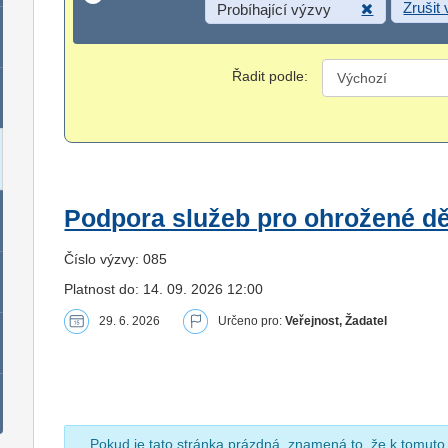
Zrušit
Probíhající výzvy
Řadit podle:
Podpora služeb pro ohrožené dět
Číslo výzvy: 085
Platnost do: 14. 09. 2026 12:00
29. 6. 2026
Určeno pro:
Veřejnost, Žadatel
Pokud je tato stránka prázdná, znamená to, že k tomuto