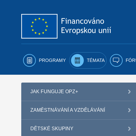
Přejít k obsahu
PROGRAMY
TÉMATA
FÓR
JAK FUNGUJE OPZ+
ZAMĚSTNÁVÁNÍ A VZDĚLÁVÁNÍ
DĚTSKÉ SKUPINY