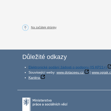
Na začátek stránky
Důležité odkazy
Elektronické podání žádosti o podporu (IS KP21+)
Související weby:
www.dotaceeu.cz
|
www.opjak.c
Kariéra