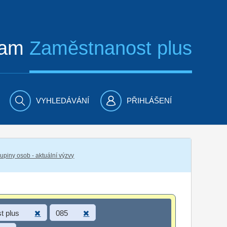
ram
Zaměstnanost plus
VYHLEDÁVÁNÍ
PŘIHLÁŠENÍ
piny osob - aktuální výzvy
t plus
085