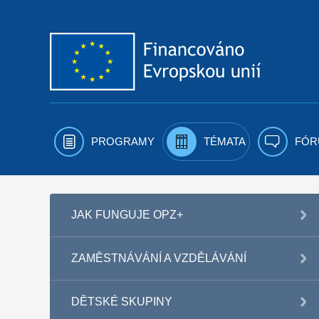
Přejít k obsahu
PROGRAMY
TÉMATA
FÓR
JAK FUNGUJE OPZ+
ZAMĚSTNÁVÁNÍ A VZDĚLÁVÁNÍ
DĚTSKÉ SKUPINY