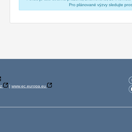
Pro plánované výzvy sledujte pr
z
|
www.ec.europa.eu