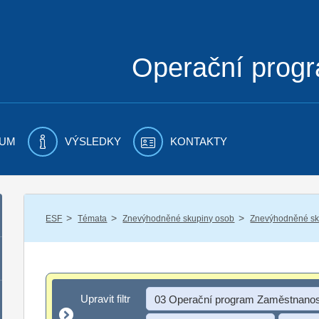
Operační prog
UM
VÝSLEDKY
KONTAKTY
/
/
/
ESF
Témata
Znevýhodněné skupiny osob
Znevýhodněné sku
Upravit filtr
Upravit filtr
03 Operační program Zaměstnanos