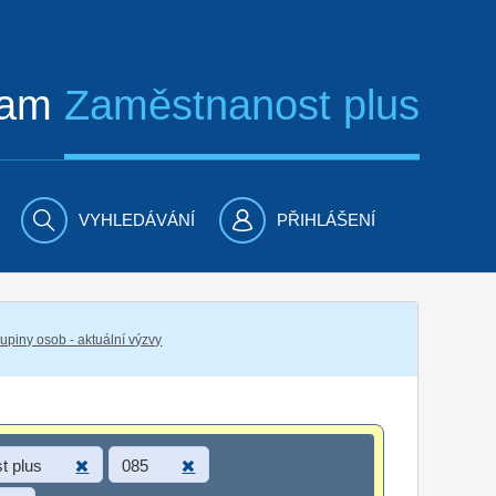
ram
Zaměstnanost plus
VYHLEDÁVÁNÍ
PŘIHLÁŠENÍ
piny osob - aktuální výzvy
t plus
085