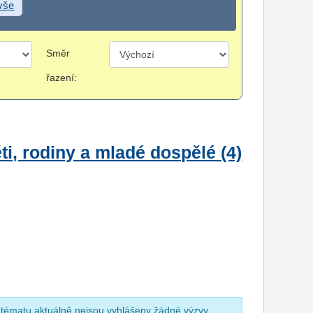
 vše
Směr
řazení:
i, rodiny a mladé dospělé (4)
 tématu aktuálně nejsou vyhlášeny žádné výzvy.