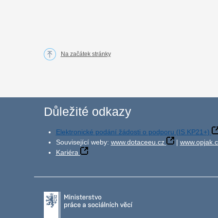
Na začátek stránky
Důležité odkazy
Elektronické podání žádosti o podporu (IS KP21+)
Související weby:
www.dotaceeu.cz
|
www.opjak.c
Kariéra