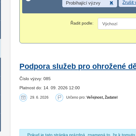
Zrušit
Probíhající výzvy
Řadit podle:
Podpora služeb pro ohrožené dět
Číslo výzvy: 085
Platnost do: 14. 09. 2026 12:00
29. 6. 2026
Určeno pro:
Veřejnost, Žadatel
Pokud je tato stránka prázdná, znamená to, že k tomuto