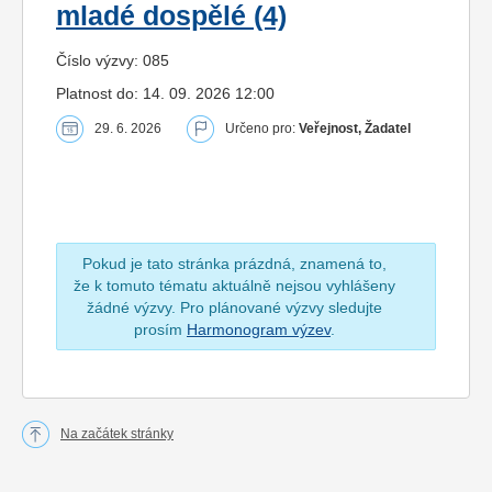
mladé dospělé (4)
Číslo výzvy: 085
Platnost do: 14. 09. 2026 12:00
29. 6. 2026
Určeno pro:
Veřejnost, Žadatel
Pokud je tato stránka prázdná, znamená to,
že k tomuto tématu aktuálně nejsou vyhlášeny
žádné výzvy. Pro plánované výzvy sledujte
prosím
Harmonogram výzev
.
Na začátek stránky