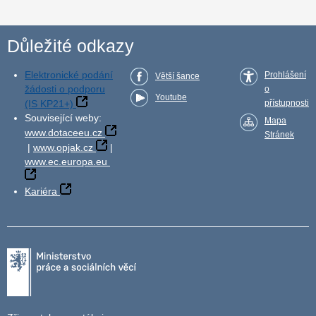
Důležité odkazy
Elektronické podání
Prohlášení
Větší šance
žádosti o podporu
o
Youtube
(IS KP21+)
přístupnosti
Související weby:
Mapa
www.dotaceeu.cz
Stránek
|
www.opjak.cz
|
www.ec.europa.eu
Kariéra