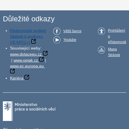
Důležité odkazy
Elektronické podání
Prohlášení
Větší šance
žádosti o podporu
o
Youtube
(IS KP21+)
přístupnosti
Související weby:
Mapa
www.dotaceeu.cz
Stránek
|
www.opjak.cz
|
www.ec.europa.eu
Kariéra