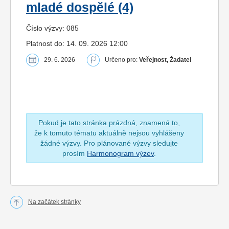
mladé dospělé (4)
Číslo výzvy: 085
Platnost do: 14. 09. 2026 12:00
29. 6. 2026
Určeno pro:
Veřejnost, Žadatel
Pokud je tato stránka prázdná, znamená to,
že k tomuto tématu aktuálně nejsou vyhlášeny
žádné výzvy. Pro plánované výzvy sledujte
prosím
Harmonogram výzev
.
Na začátek stránky