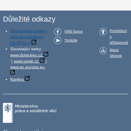
Důležité odkazy
Elektronické podání
Prohlášení
Větší šance
žádosti o podporu
o
Youtube
(IS KP21+)
přístupnosti
Související weby:
Mapa
www.dotaceeu.cz
Stránek
|
www.opjak.cz
|
www.ec.europa.eu
Kariéra