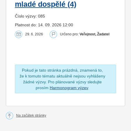
mladé dospělé (4)
Číslo výzvy: 085
Platnost do: 14. 09. 2026 12:00
29. 6. 2026
Určeno pro:
Veřejnost, Žadatel
Pokud je tato stránka prázdná, znamená to,
že k tomuto tématu aktuálně nejsou vyhlášeny
žádné výzvy. Pro plánované výzvy sledujte
prosím
Harmonogram výzev
.
Na začátek stránky