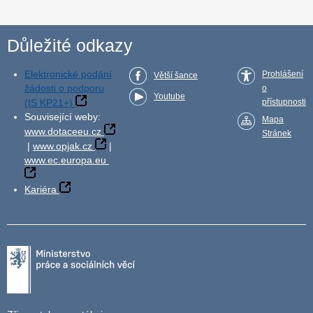
Důležité odkazy
Elektronické podání
Prohlášení
Větší šance
žádosti o podporu
o
Youtube
(IS KP21+)
přístupnosti
Související weby:
Mapa
www.dotaceeu.cz
Stránek
|
www.opjak.cz
|
www.ec.europa.eu
Kariéra