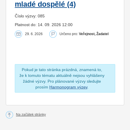
mladé dospělé (4)
Číslo výzvy: 085
Platnost do: 14. 09. 2026 12:00
29. 6. 2026
Určeno pro:
Veřejnost, Žadatel
Pokud je tato stránka prázdná, znamená to,
že k tomuto tématu aktuálně nejsou vyhlášeny
žádné výzvy. Pro plánované výzvy sledujte
prosím
Harmonogram výzev
.
Na začátek stránky