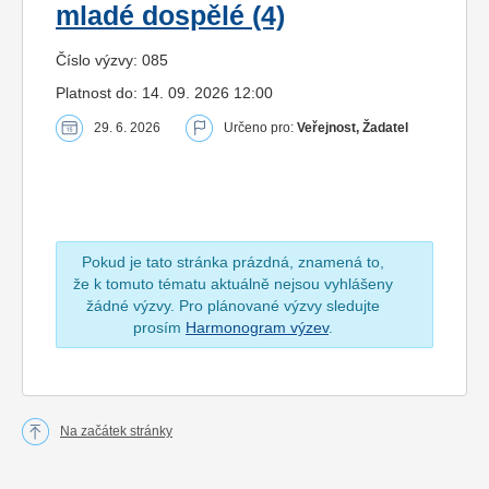
mladé dospělé (4)
Číslo výzvy: 085
Platnost do: 14. 09. 2026 12:00
29. 6. 2026
Určeno pro:
Veřejnost, Žadatel
Pokud je tato stránka prázdná, znamená to,
že k tomuto tématu aktuálně nejsou vyhlášeny
žádné výzvy. Pro plánované výzvy sledujte
prosím
Harmonogram výzev
.
Na začátek stránky