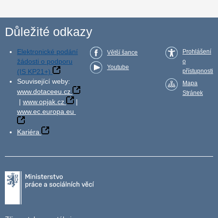
Důležité odkazy
Elektronické podání
Prohlášení
Větší šance
žádosti o podporu
o
Youtube
(IS KP21+)
přístupnosti
Související weby:
Mapa
www.dotaceeu.cz
Stránek
|
www.opjak.cz
|
www.ec.europa.eu
Kariéra