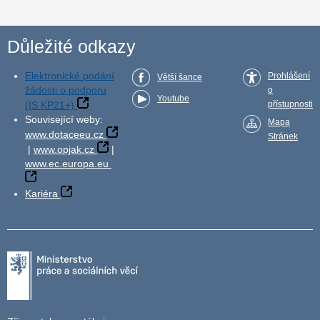
Důležité odkazy
Elektronické podání
Prohlášení
Větší šance
žádosti o podporu
o
Youtube
(IS KP21+)
přístupnosti
Související weby:
Mapa
www.dotaceeu.cz
Stránek
|
www.opjak.cz
|
www.ec.europa.eu
Kariéra