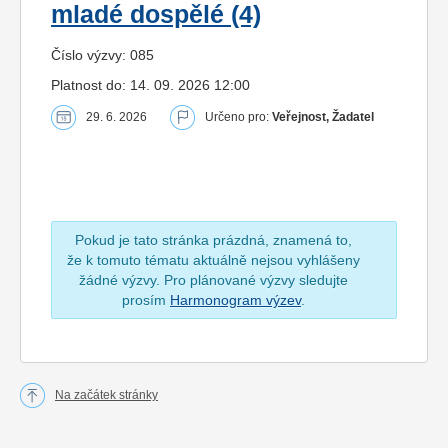
mladé dospělé (4)
Číslo výzvy: 085
Platnost do: 14. 09. 2026 12:00
29. 6. 2026
Určeno pro:
Veřejnost, Žadatel
Pokud je tato stránka prázdná, znamená to,
že k tomuto tématu aktuálně nejsou vyhlášeny
žádné výzvy. Pro plánované výzvy sledujte
prosím
Harmonogram výzev
.
Na začátek stránky