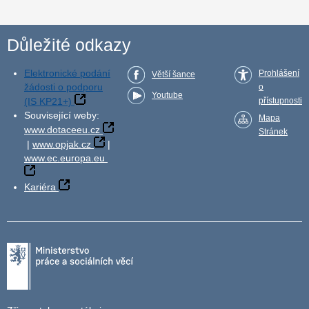
Důležité odkazy
Elektronické podání
Prohlášení
Větší šance
žádosti o podporu
o
Youtube
(IS KP21+)
přístupnosti
Související weby:
Mapa
www.dotaceeu.cz
Stránek
|
www.opjak.cz
|
www.ec.europa.eu
Kariéra