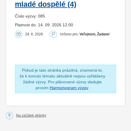
mladé dospělé (4)
Číslo výzvy: 085
Platnost do: 14. 09. 2026 12:00
29. 6. 2026
Určeno pro:
Veřejnost, Žadatel
Pokud je tato stránka prázdná, znamená to,
že k tomuto tématu aktuálně nejsou vyhlášeny
žádné výzvy. Pro plánované výzvy sledujte
prosím
Harmonogram výzev
.
Na začátek stránky