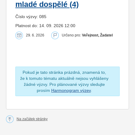
mladé dospělé (4)
Číslo výzvy: 085
Platnost do: 14. 09. 2026 12:00
29. 6. 2026
Určeno pro:
Veřejnost, Žadatel
Pokud je tato stránka prázdná, znamená to,
že k tomuto tématu aktuálně nejsou vyhlášeny
žádné výzvy. Pro plánované výzvy sledujte
prosím
Harmonogram výzev
.
Na začátek stránky