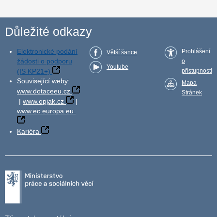
Důležité odkazy
Elektronické podání
Prohlášení
Větší šance
žádosti o podporu
o
Youtube
(IS KP21+)
přístupnosti
Související weby:
Mapa
www.dotaceeu.cz
Stránek
|
www.opjak.cz
|
www.ec.europa.eu
Kariéra