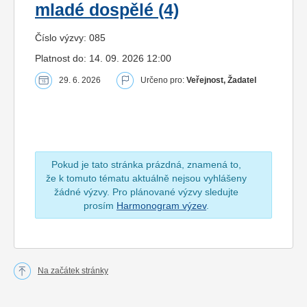
mladé dospělé (4)
Číslo výzvy: 085
Platnost do: 14. 09. 2026 12:00
29. 6. 2026
Určeno pro:
Veřejnost, Žadatel
Pokud je tato stránka prázdná, znamená to,
že k tomuto tématu aktuálně nejsou vyhlášeny
žádné výzvy. Pro plánované výzvy sledujte
prosím
Harmonogram výzev
.
Na začátek stránky