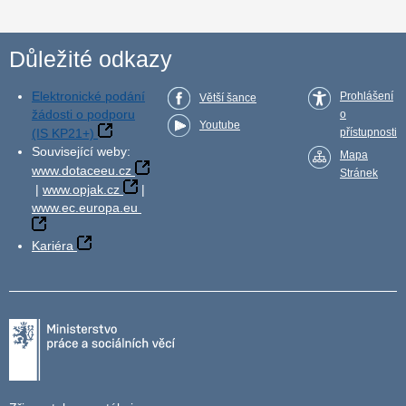
Důležité odkazy
Elektronické podání
Prohlášení
Větší šance
žádosti o podporu
o
Youtube
(IS KP21+)
přístupnosti
Související weby:
Mapa
www.dotaceeu.cz
Stránek
|
www.opjak.cz
|
www.ec.europa.eu
Kariéra