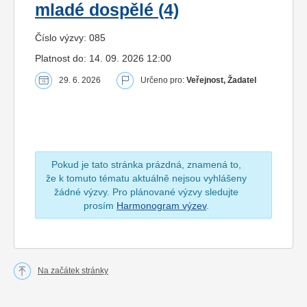
mladé dospělé (4)
Číslo výzvy: 085
Platnost do: 14. 09. 2026 12:00
29. 6. 2026
Určeno pro:
Veřejnost, Žadatel
Pokud je tato stránka prázdná, znamená to,
že k tomuto tématu aktuálně nejsou vyhlášeny
žádné výzvy. Pro plánované výzvy sledujte
prosím
Harmonogram výzev
.
Na začátek stránky