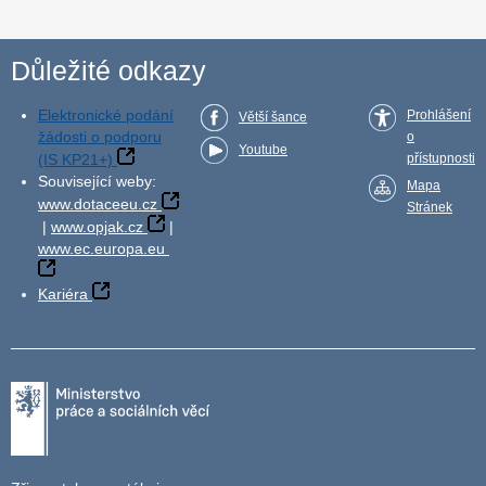
Důležité odkazy
Elektronické podání
Prohlášení
Větší šance
žádosti o podporu
o
Youtube
(IS KP21+)
přístupnosti
Související weby:
Mapa
www.dotaceeu.cz
Stránek
|
www.opjak.cz
|
www.ec.europa.eu
Kariéra