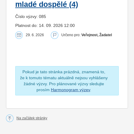
mladé dospělé (4)
Číslo výzvy: 085
Platnost do: 14. 09. 2026 12:00
29. 6. 2026
Určeno pro:
Veřejnost, Žadatel
Pokud je tato stránka prázdná, znamená to,
že k tomuto tématu aktuálně nejsou vyhlášeny
žádné výzvy. Pro plánované výzvy sledujte
prosím
Harmonogram výzev
.
Na začátek stránky