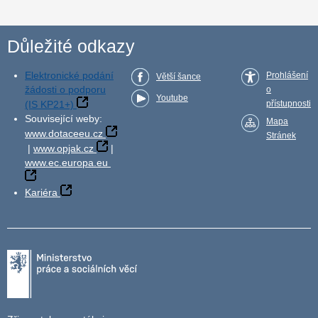
Důležité odkazy
Elektronické podání
Prohlášení
Větší šance
žádosti o podporu
o
Youtube
(IS KP21+)
přístupnosti
Související weby:
Mapa
www.dotaceeu.cz
Stránek
|
www.opjak.cz
|
www.ec.europa.eu
Kariéra