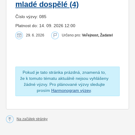
mladé dospělé (4)
Číslo výzvy: 085
Platnost do: 14. 09. 2026 12:00
29. 6. 2026
Určeno pro:
Veřejnost, Žadatel
Pokud je tato stránka prázdná, znamená to,
že k tomuto tématu aktuálně nejsou vyhlášeny
žádné výzvy. Pro plánované výzvy sledujte
prosím
Harmonogram výzev
.
Na začátek stránky