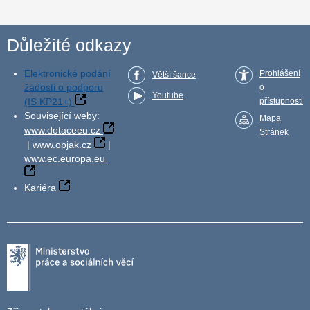
Důležité odkazy
Elektronické podání
Prohlášení
Větší šance
žádosti o podporu
o
Youtube
(IS KP21+)
přístupnosti
Související weby:
Mapa
www.dotaceeu.cz
Stránek
|
www.opjak.cz
|
www.ec.europa.eu
Kariéra