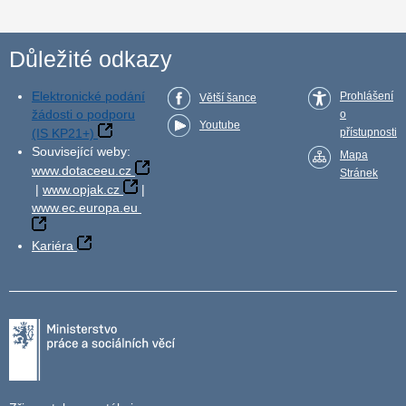
Důležité odkazy
Elektronické podání
Prohlášení
Větší šance
žádosti o podporu
o
Youtube
(IS KP21+)
přístupnosti
Související weby:
Mapa
www.dotaceeu.cz
Stránek
|
www.opjak.cz
|
www.ec.europa.eu
Kariéra