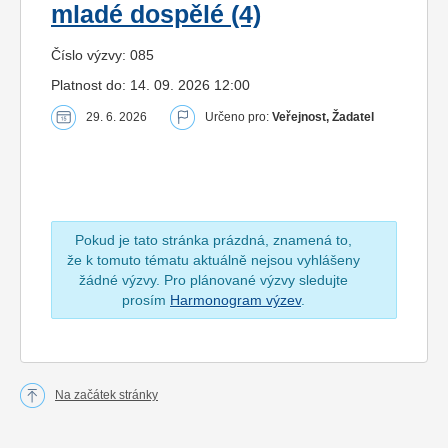
mladé dospělé (4)
Číslo výzvy: 085
Platnost do: 14. 09. 2026 12:00
29. 6. 2026
Určeno pro:
Veřejnost, Žadatel
Pokud je tato stránka prázdná, znamená to,
že k tomuto tématu aktuálně nejsou vyhlášeny
žádné výzvy. Pro plánované výzvy sledujte
prosím
Harmonogram výzev
.
Na začátek stránky