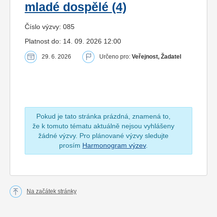
mladé dospělé (4)
Číslo výzvy: 085
Platnost do: 14. 09. 2026 12:00
29. 6. 2026
Určeno pro:
Veřejnost, Žadatel
Pokud je tato stránka prázdná, znamená to,
že k tomuto tématu aktuálně nejsou vyhlášeny
žádné výzvy. Pro plánované výzvy sledujte
prosím
Harmonogram výzev
.
Na začátek stránky