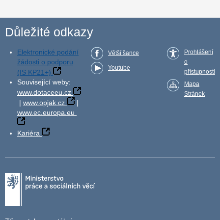
Důležité odkazy
Elektronické podání
Prohlášení
Větší šance
žádosti o podporu
o
Youtube
(IS KP21+)
přístupnosti
Související weby:
Mapa
www.dotaceeu.cz
Stránek
|
www.opjak.cz
|
www.ec.europa.eu
Kariéra