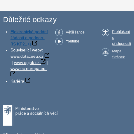
Důležité odkazy
Elektronické podání
Prohlášení
Větší šance
žádosti o podporu
o
Youtube
(IS KP21+)
přístupnosti
Související weby:
Mapa
www.dotaceeu.cz
Stránek
|
www.opjak.cz
|
www.ec.europa.eu
Kariéra