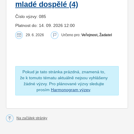
mladé dospělé (4)
Číslo výzvy: 085
Platnost do: 14. 09. 2026 12:00
29. 6. 2026
Určeno pro:
Veřejnost, Žadatel
Pokud je tato stránka prázdná, znamená to,
že k tomuto tématu aktuálně nejsou vyhlášeny
žádné výzvy. Pro plánované výzvy sledujte
prosím
Harmonogram výzev
.
Na začátek stránky