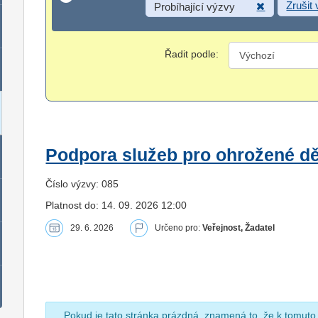
Zrušit
Probíhající výzvy
Řadit podle:
Podpora služeb pro ohrožené dět
Číslo výzvy: 085
Platnost do: 14. 09. 2026 12:00
29. 6. 2026
Určeno pro:
Veřejnost, Žadatel
Pokud je tato stránka prázdná, znamená to, že k tomuto