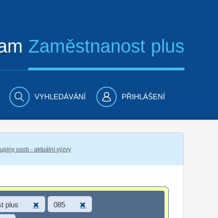
ram
Zaměstnanost plus
VYHLEDÁVÁNÍ
PŘIHLÁŠENÍ
piny osob - aktuální výzvy
t plus
085