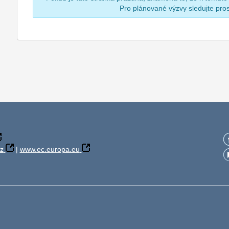
Pro plánované výzvy sledujte pr
z
|
www.ec.europa.eu