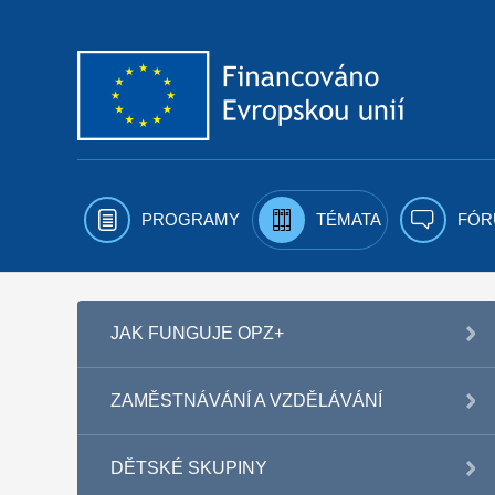
Přejít k obsahu
PROGRAMY
TÉMATA
FÓR
JAK FUNGUJE OPZ+
ZAMĚSTNÁVÁNÍ A VZDĚLÁVÁNÍ
DĚTSKÉ SKUPINY