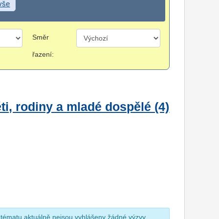
 vše
Směr
řazení:
i, rodiny a mladé dospělé (4)
 tématu aktuálně nejsou vyhlášeny žádné výzvy.