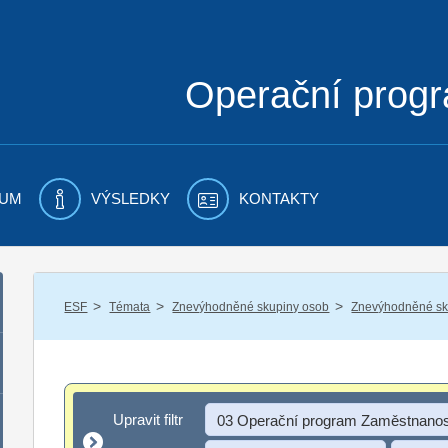
Operační prog
UM
VÝSLEDKY
KONTAKTY
/
/
/
ESF
Témata
Znevýhodněné skupiny osob
Znevýhodněné sku
Upravit filtr
Upravit filtr
03 Operační program Zaměstnanos