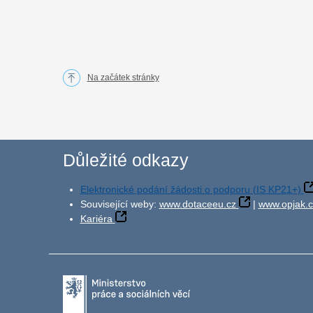
Na začátek stránky
Důležité odkazy
Elektronické podání žádosti o podporu (IS KP21+)
Související weby:
www.dotaceeu.cz
|
www.opjak.c
Kariéra