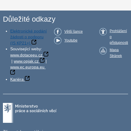
Důležité odkazy
Elektronické podání
Prohlášení
Větší šance
žádosti o podporu
o
Youtube
(IS KP21+)
přístupnosti
Související weby:
Mapa
www.dotaceeu.cz
Stránek
|
www.opjak.cz
|
www.ec.europa.eu
Kariéra