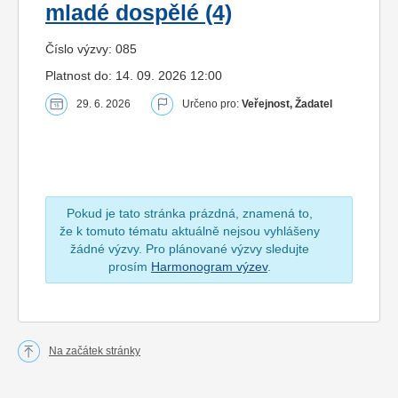
mladé dospělé (4)
Číslo výzvy: 085
Platnost do: 14. 09. 2026 12:00
29. 6. 2026
Určeno pro:
Veřejnost, Žadatel
Pokud je tato stránka prázdná, znamená to,
že k tomuto tématu aktuálně nejsou vyhlášeny
žádné výzvy. Pro plánované výzvy sledujte
prosím
Harmonogram výzev
.
Na začátek stránky