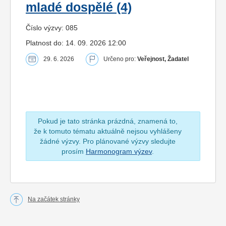
mladé dospělé (4)
Číslo výzvy: 085
Platnost do: 14. 09. 2026 12:00
29. 6. 2026
Určeno pro:
Veřejnost, Žadatel
Pokud je tato stránka prázdná, znamená to,
že k tomuto tématu aktuálně nejsou vyhlášeny
žádné výzvy. Pro plánované výzvy sledujte
prosím
Harmonogram výzev
.
Na začátek stránky