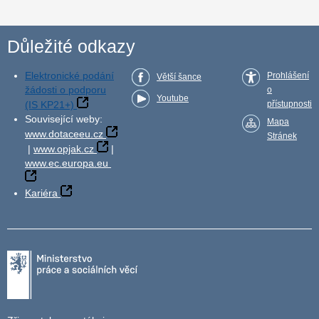
Důležité odkazy
Elektronické podání
Prohlášení
Větší šance
žádosti o podporu
o
Youtube
(IS KP21+)
přístupnosti
Související weby:
Mapa
www.dotaceeu.cz
Stránek
|
www.opjak.cz
|
www.ec.europa.eu
Kariéra