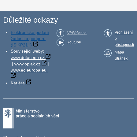
Důležité odkazy
Elektronické podání
Prohlášení
Větší šance
žádosti o podporu
o
Youtube
(IS KP21+)
přístupnosti
Související weby:
Mapa
www.dotaceeu.cz
Stránek
|
www.opjak.cz
|
www.ec.europa.eu
Kariéra