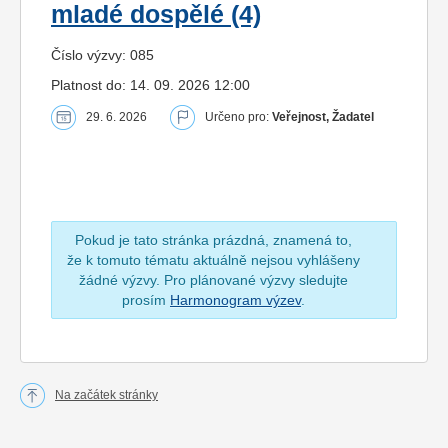
mladé dospělé (4)
Číslo výzvy: 085
Platnost do: 14. 09. 2026 12:00
29. 6. 2026
Určeno pro:
Veřejnost, Žadatel
Pokud je tato stránka prázdná, znamená to,
že k tomuto tématu aktuálně nejsou vyhlášeny
žádné výzvy. Pro plánované výzvy sledujte
prosím
Harmonogram výzev
.
Na začátek stránky