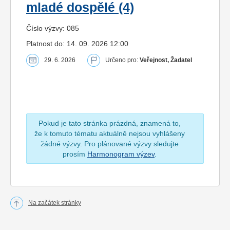
mladé dospělé (4)
Číslo výzvy: 085
Platnost do: 14. 09. 2026 12:00
29. 6. 2026
Určeno pro:
Veřejnost, Žadatel
Pokud je tato stránka prázdná, znamená to,
že k tomuto tématu aktuálně nejsou vyhlášeny
žádné výzvy. Pro plánované výzvy sledujte
prosím
Harmonogram výzev
.
Na začátek stránky