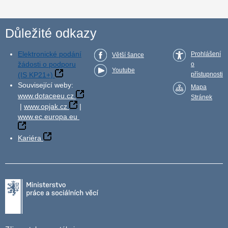
Důležité odkazy
Elektronické podání
Prohlášení
Větší šance
žádosti o podporu
o
Youtube
(IS KP21+)
přístupnosti
Související weby:
Mapa
www.dotaceeu.cz
Stránek
|
www.opjak.cz
|
www.ec.europa.eu
Kariéra