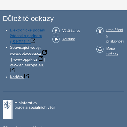
Důležité odkazy
Elektronické podání
Prohlášení
Větší šance
žádosti o podporu
o
Youtube
(IS KP21+)
přístupnosti
Související weby:
Mapa
www.dotaceeu.cz
Stránek
|
www.opjak.cz
|
www.ec.europa.eu
Kariéra