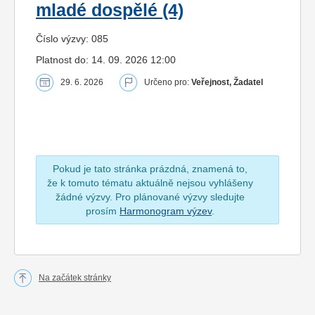
mladé dospělé (4)
Číslo výzvy: 085
Platnost do: 14. 09. 2026 12:00
29. 6. 2026
Určeno pro:
Veřejnost, Žadatel
Pokud je tato stránka prázdná, znamená to,
že k tomuto tématu aktuálně nejsou vyhlášeny
žádné výzvy. Pro plánované výzvy sledujte
prosím
Harmonogram výzev
.
Na začátek stránky