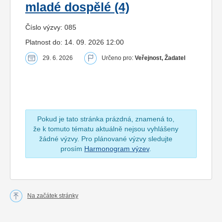
mladé dospělé (4)
Číslo výzvy: 085
Platnost do: 14. 09. 2026 12:00
29. 6. 2026
Určeno pro:
Veřejnost, Žadatel
Pokud je tato stránka prázdná, znamená to,
že k tomuto tématu aktuálně nejsou vyhlášeny
žádné výzvy. Pro plánované výzvy sledujte
prosím
Harmonogram výzev
.
Na začátek stránky