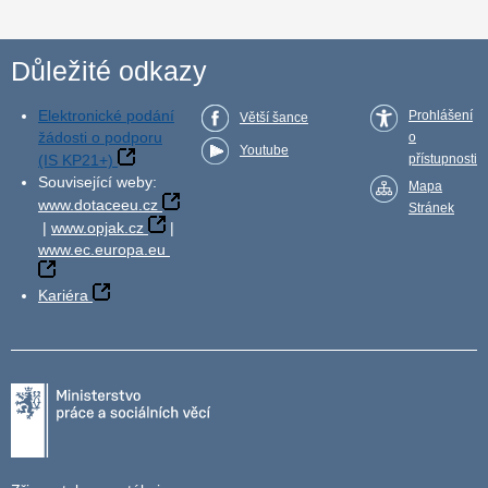
Důležité odkazy
Elektronické podání
Prohlášení
Větší šance
žádosti o podporu
o
Youtube
(IS KP21+)
přístupnosti
Související weby:
Mapa
www.dotaceeu.cz
Stránek
|
www.opjak.cz
|
www.ec.europa.eu
Kariéra