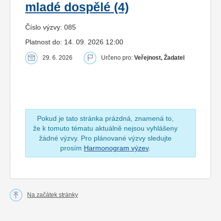
mladé dospělé (4)
Číslo výzvy: 085
Platnost do: 14. 09. 2026 12:00
29. 6. 2026
Určeno pro:
Veřejnost, Žadatel
Pokud je tato stránka prázdná, znamená to,
že k tomuto tématu aktuálně nejsou vyhlášeny
žádné výzvy. Pro plánované výzvy sledujte
prosím
Harmonogram výzev
.
Na začátek stránky