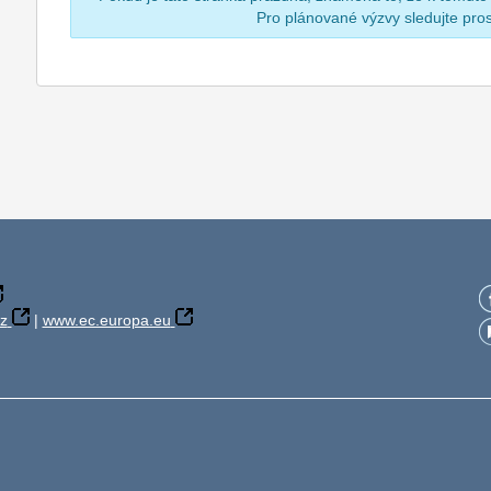
Pro plánované výzvy sledujte pr
z
|
www.ec.europa.eu