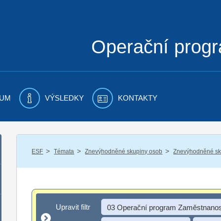
Operační prog
UM
VÝSLEDKY
KONTAKTY
/
/
/
ESF
Témata
Znevýhodněné skupiny osob
Znevýhodněné sku
Upravit filtr
Upravit filtr
03 Operační program Zaměstnanos