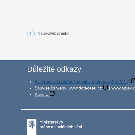
Na začátek stránky
Důležité odkazy
Elektronické podání žádosti o podporu (IS KP21+)
Související weby:
www.dotaceeu.cz
|
www.opjak.c
Kariéra