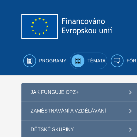
Přejít k obsahu
PROGRAMY
TÉMATA
FÓR
JAK FUNGUJE OPZ+
ZAMĚSTNÁVÁNÍ A VZDĚLÁVÁNÍ
DĚTSKÉ SKUPINY