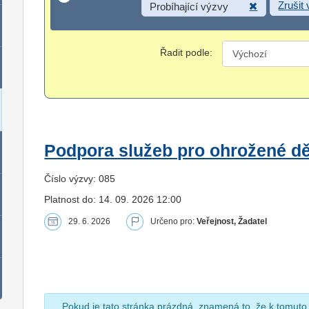
Zrušit
Probíhající výzvy
Řadit podle:
Podpora služeb pro ohrožené dět
Číslo výzvy: 085
Platnost do: 14. 09. 2026 12:00
29. 6. 2026
Určeno pro:
Veřejnost, Žadatel
Pokud je tato stránka prázdná, znamená to, že k tomuto