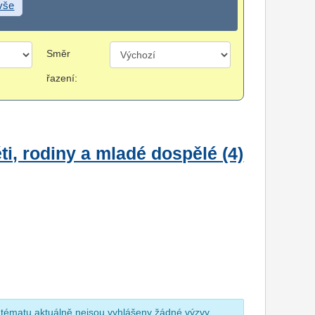
 vše
Směr
řazení:
i, rodiny a mladé dospělé (4)
 tématu aktuálně nejsou vyhlášeny žádné výzvy.