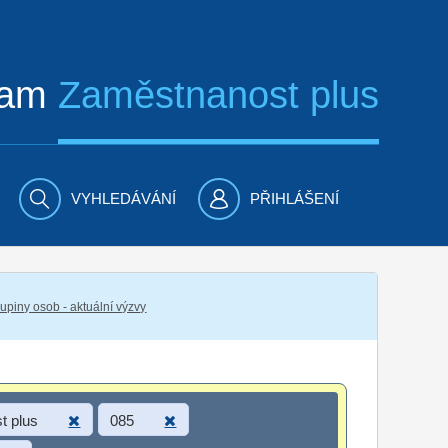
ram
Zaměstnanost plus
VYHLEDÁVÁNÍ
PŘIHLÁŠENÍ
piny osob - aktuální výzvy
t plus
085