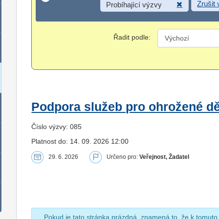
Zrušit
Probíhající výzvy
Řadit podle:
Podpora služeb pro ohrožené dět
Číslo výzvy: 085
Platnost do: 14. 09. 2026 12:00
29. 6. 2026
Určeno pro:
Veřejnost, Žadatel
Pokud je tato stránka prázdná, znamená to, že k tomuto