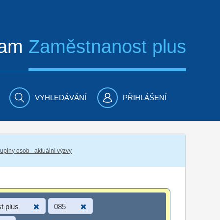
ram
Zaměstnanost plus
VYHLEDÁVÁNÍ
PŘIHLÁŠENÍ
piny osob - aktuální výzvy
t plus
085