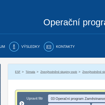
Operační prog
UM
VÝSLEDKY
KONTAKTY
/
/
/
ESF
Témata
Znevýhodněné skupiny osob
Znevýhodněné sku
Upravit filtr
Upravit filtr
03 Operační program Zaměstnanos