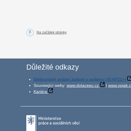
Na začátek stránky
Důležité odkazy
Elektronické podání žádosti o podporu (IS KP21+)
Související weby:
www.dotaceeu.cz
|
www.opjak.c
Kariéra