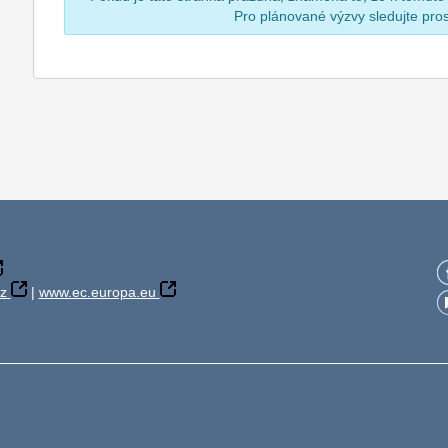
Pro plánované výzvy sledujte pr
z
|
www.ec.europa.eu