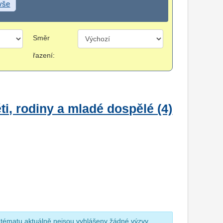
 vše
Směr
řazení:
i, rodiny a mladé dospělé (4)
 tématu aktuálně nejsou vyhlášeny žádné výzvy.