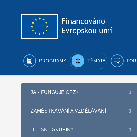
Přejít k obsahu
PROGRAMY
TÉMATA
FÓR
JAK FUNGUJE OPZ+
ZAMĚSTNÁVÁNÍ A VZDĚLÁVÁNÍ
DĚTSKÉ SKUPINY