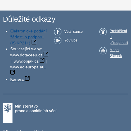
Důležité odkazy
Elektronické podání
Prohlášení
Větší šance
žádosti o podporu
o
Youtube
(IS KP21+)
přístupnosti
Související weby:
Mapa
www.dotaceeu.cz
Stránek
|
www.opjak.cz
|
www.ec.europa.eu
Kariéra