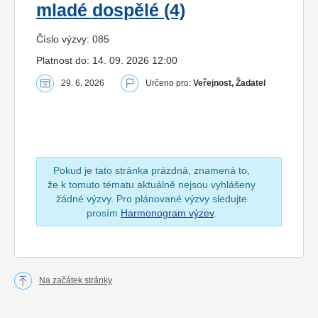
mladé dospělé (4)
Číslo výzvy: 085
Platnost do: 14. 09. 2026 12:00
29. 6. 2026
Určeno pro:
Veřejnost, Žadatel
Pokud je tato stránka prázdná, znamená to,
že k tomuto tématu aktuálně nejsou vyhlášeny
žádné výzvy. Pro plánované výzvy sledujte
prosím
Harmonogram výzev
.
Na začátek stránky