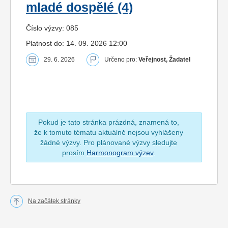
mladé dospělé (4)
Číslo výzvy: 085
Platnost do: 14. 09. 2026 12:00
29. 6. 2026
Určeno pro:
Veřejnost, Žadatel
Pokud je tato stránka prázdná, znamená to,
že k tomuto tématu aktuálně nejsou vyhlášeny
žádné výzvy. Pro plánované výzvy sledujte
prosím
Harmonogram výzev
.
Na začátek stránky