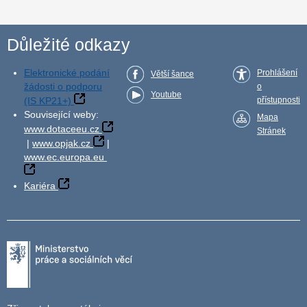
Důležité odkazy
Elektronické podání
Prohlášení
Větší šance
žádosti o podporu
o
Youtube
(IS KP21+)
přístupnosti
Související weby:
Mapa
www.dotaceeu.cz
Stránek
|
www.opjak.cz
|
www.ec.europa.eu
Kariéra