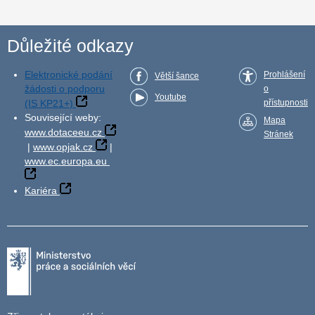
Důležité odkazy
Elektronické podání
Prohlášení
Větší šance
žádosti o podporu
o
Youtube
(IS KP21+)
přístupnosti
Související weby:
Mapa
www.dotaceeu.cz
Stránek
|
www.opjak.cz
|
www.ec.europa.eu
Kariéra