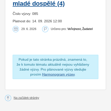
mladé dospělé (4)
Číslo výzvy: 085
Platnost do: 14. 09. 2026 12:00
29. 6. 2026
Určeno pro:
Veřejnost, Žadatel
Pokud je tato stránka prázdná, znamená to,
že k tomuto tématu aktuálně nejsou vyhlášeny
žádné výzvy. Pro plánované výzvy sledujte
prosím
Harmonogram výzev
.
Na začátek stránky