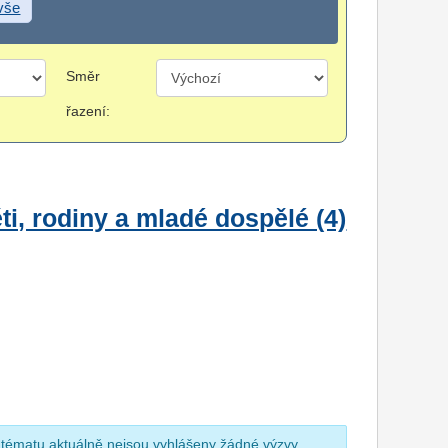
 vše
Směr
řazení:
i, rodiny a mladé dospělé (4)
 tématu aktuálně nejsou vyhlášeny žádné výzvy.