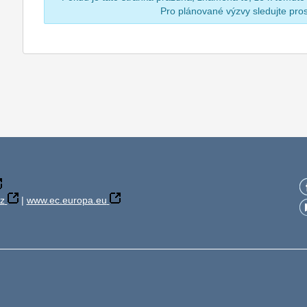
Pro plánované výzvy sledujte pr
z
|
www.ec.europa.eu