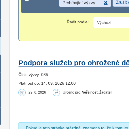
Zrušit
Probíhající výzvy
Řadit podle:
Podpora služeb pro ohrožené dět
Číslo výzvy: 085
Platnost do: 14. 09. 2026 12:00
29. 6. 2026
Určeno pro:
Veřejnost, Žadatel
Pokud je tato stránka prázdná, znamená to, že k tomuto