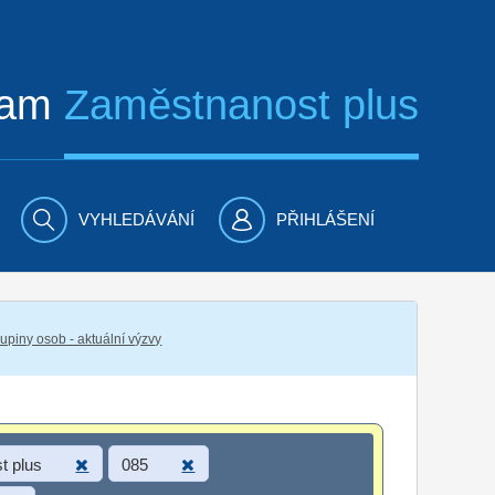
ram
Zaměstnanost plus
VYHLEDÁVÁNÍ
PŘIHLÁŠENÍ
piny osob - aktuální výzvy
t plus
085