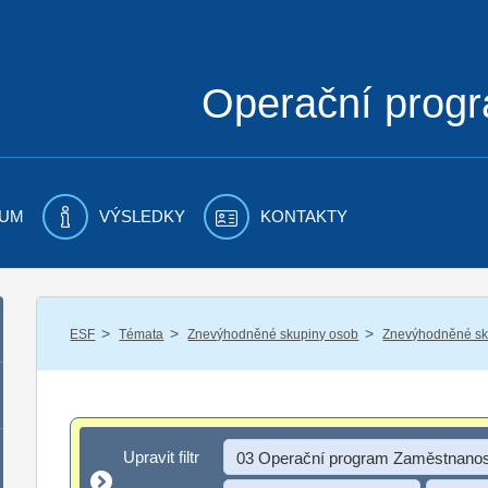
Operační prog
UM
VÝSLEDKY
KONTAKTY
/
/
/
ESF
Témata
Znevýhodněné skupiny osob
Znevýhodněné sku
Upravit filtr
Upravit filtr
03 Operační program Zaměstnanos