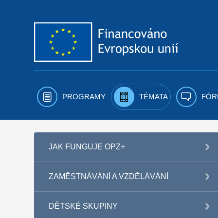
Přejít k obsahu
PROGRAMY
TÉMATA
FÓR
JAK FUNGUJE OPZ+
ZAMĚSTNÁVÁNÍ A VZDĚLÁVÁNÍ
DĚTSKÉ SKUPINY