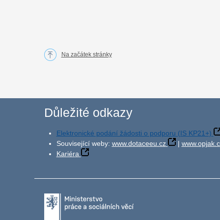
Na začátek stránky
Důležité odkazy
Elektronické podání žádosti o podporu (IS KP21+)
Související weby:
www.dotaceeu.cz
|
www.opjak.c
Kariéra