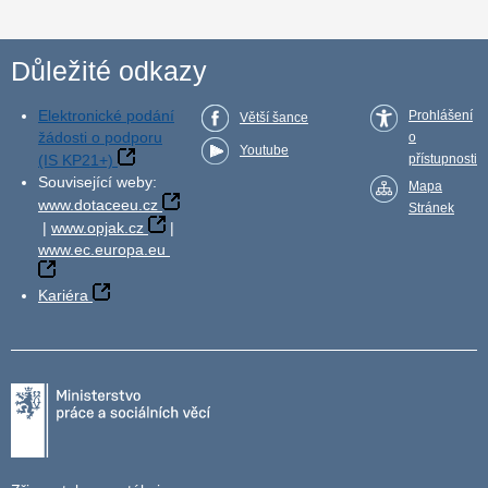
Důležité odkazy
Elektronické podání
Prohlášení
Větší šance
žádosti o podporu
o
Youtube
(IS KP21+)
přístupnosti
Související weby:
Mapa
www.dotaceeu.cz
Stránek
|
www.opjak.cz
|
www.ec.europa.eu
Kariéra