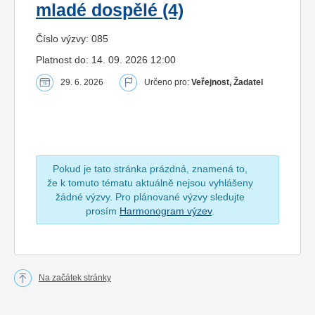
mladé dospělé (4)
Číslo výzvy: 085
Platnost do: 14. 09. 2026 12:00
29. 6. 2026
Určeno pro:
Veřejnost, Žadatel
Pokud je tato stránka prázdná, znamená to,
že k tomuto tématu aktuálně nejsou vyhlášeny
žádné výzvy. Pro plánované výzvy sledujte
prosím
Harmonogram výzev
.
Na začátek stránky