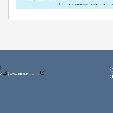
Pro plánované výzvy sledujte pr
z
|
www.ec.europa.eu