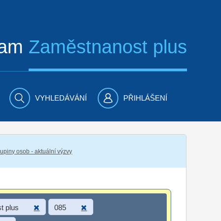
ram
Zaměstnanost plus
VYHLEDÁVÁNÍ
PŘIHLÁŠENÍ
piny osob - aktuální výzvy
t plus
085