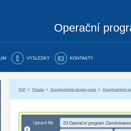
Operační prog
UM
VÝSLEDKY
KONTAKTY
/
/
/
ESF
Témata
Znevýhodněné skupiny osob
Znevýhodněné sku
Upravit filtr
Upravit filtr
03 Operační program Zaměstnanos