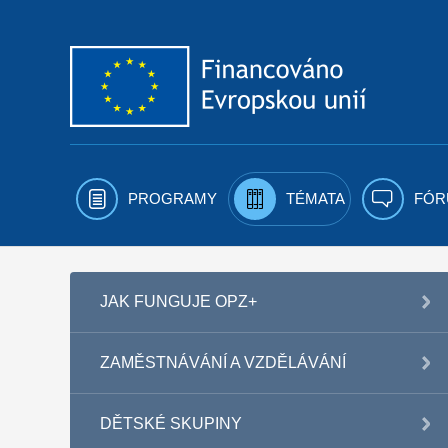
Přejít k obsahu
PROGRAMY
TÉMATA
FÓR
JAK FUNGUJE OPZ+
ZAMĚSTNÁVÁNÍ A VZDĚLÁVÁNÍ
DĚTSKÉ SKUPINY