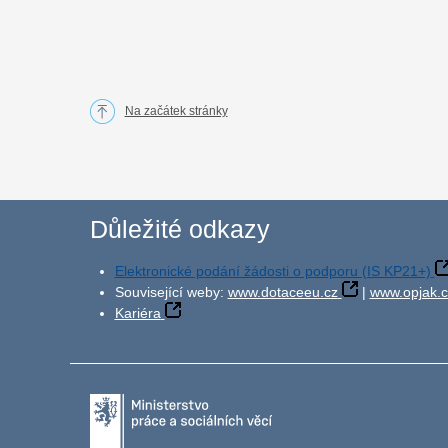
Na začátek stránky
Důležité odkazy
Elektronické podání žádosti o podporu (IS KP21+)
Související weby:
www.dotaceeu.cz
|
www.opjak.c
Kariéra