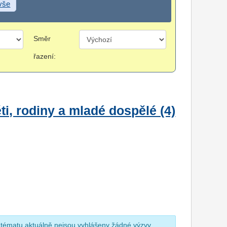
 vše
Směr
řazení:
i, rodiny a mladé dospělé (4)
 tématu aktuálně nejsou vyhlášeny žádné výzvy.