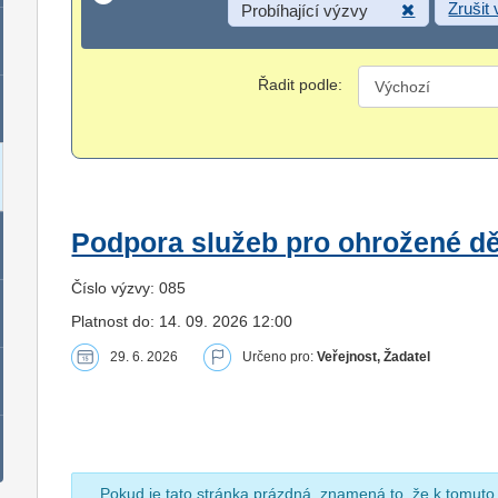
Zrušit
Probíhající výzvy
Řadit podle:
Podpora služeb pro ohrožené dět
Číslo výzvy: 085
Platnost do: 14. 09. 2026 12:00
29. 6. 2026
Určeno pro:
Veřejnost, Žadatel
Pokud je tato stránka prázdná, znamená to, že k tomuto