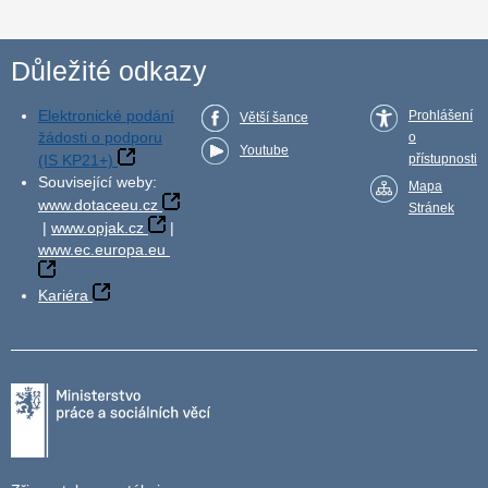
Důležité odkazy
Elektronické podání
Prohlášení
Větší šance
žádosti o podporu
o
Youtube
(IS KP21+)
přístupnosti
Související weby:
Mapa
www.dotaceeu.cz
Stránek
|
www.opjak.cz
|
www.ec.europa.eu
Kariéra