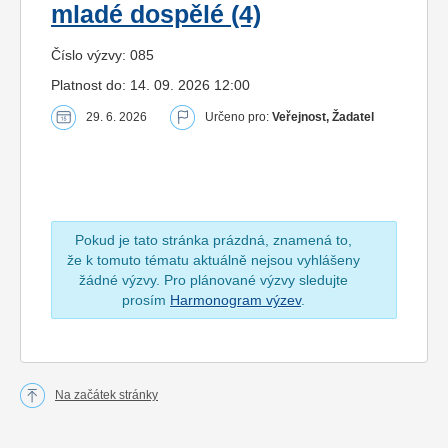
mladé dospělé (4)
Číslo výzvy: 085
Platnost do: 14. 09. 2026 12:00
29. 6. 2026
Určeno pro:
Veřejnost, Žadatel
Pokud je tato stránka prázdná, znamená to,
že k tomuto tématu aktuálně nejsou vyhlášeny
žádné výzvy. Pro plánované výzvy sledujte
prosím
Harmonogram výzev
.
Na začátek stránky