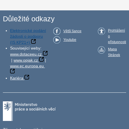
Důležité odkazy
Elektronické podání
Prohlášení
Větší šance
žádosti o podporu
o
Youtube
(IS KP21+)
přístupnosti
Související weby:
Mapa
www.dotaceeu.cz
Stránek
|
www.opjak.cz
|
www.ec.europa.eu
Kariéra