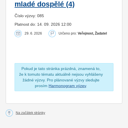
mladé dospělé (4)
Číslo výzvy: 085
Platnost do: 14. 09. 2026 12:00
29. 6. 2026
Určeno pro:
Veřejnost, Žadatel
Pokud je tato stránka prázdná, znamená to,
že k tomuto tématu aktuálně nejsou vyhlášeny
žádné výzvy. Pro plánované výzvy sledujte
prosím
Harmonogram výzev
.
Na začátek stránky