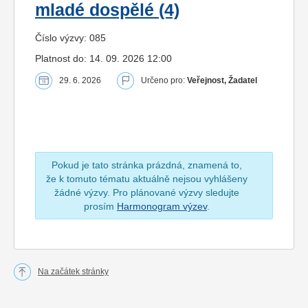
mladé dospělé (4)
Číslo výzvy: 085
Platnost do: 14. 09. 2026 12:00
29. 6. 2026
Určeno pro:
Veřejnost, Žadatel
Pokud je tato stránka prázdná, znamená to,
že k tomuto tématu aktuálně nejsou vyhlášeny
žádné výzvy. Pro plánované výzvy sledujte
prosím
Harmonogram výzev
.
Na začátek stránky