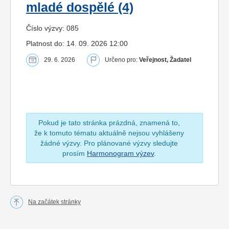
mladé dospělé (4)
Číslo výzvy: 085
Platnost do: 14. 09. 2026 12:00
29. 6. 2026
Určeno pro:
Veřejnost, Žadatel
Pokud je tato stránka prázdná, znamená to,
že k tomuto tématu aktuálně nejsou vyhlášeny
žádné výzvy. Pro plánované výzvy sledujte
prosím
Harmonogram výzev
.
Na začátek stránky