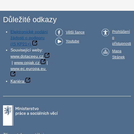
Důležité odkazy
Elektronické podání
Prohlášení
Větší šance
žádosti o podporu
o
Youtube
(IS KP21+)
přístupnosti
Související weby:
Mapa
www.dotaceeu.cz
Stránek
|
www.opjak.cz
|
www.ec.europa.eu
Kariéra