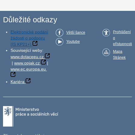
Důležité odkazy
Elektronické podání
Prohlášení
Větší šance
žádosti o podporu
o
Youtube
(IS KP21+)
přístupnosti
Související weby:
Mapa
www.dotaceeu.cz
Stránek
|
www.opjak.cz
|
www.ec.europa.eu
Kariéra