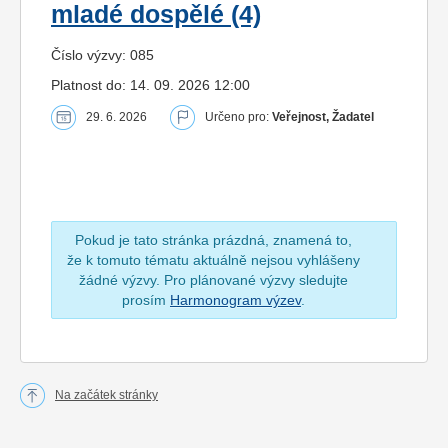
mladé dospělé (4)
Číslo výzvy: 085
Platnost do: 14. 09. 2026 12:00
29. 6. 2026
Určeno pro:
Veřejnost, Žadatel
Pokud je tato stránka prázdná, znamená to,
že k tomuto tématu aktuálně nejsou vyhlášeny
žádné výzvy. Pro plánované výzvy sledujte
prosím
Harmonogram výzev
.
Na začátek stránky