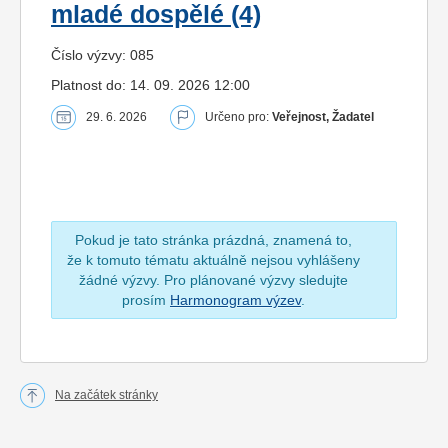
mladé dospělé (4)
Číslo výzvy: 085
Platnost do: 14. 09. 2026 12:00
29. 6. 2026
Určeno pro:
Veřejnost, Žadatel
Pokud je tato stránka prázdná, znamená to,
že k tomuto tématu aktuálně nejsou vyhlášeny
žádné výzvy. Pro plánované výzvy sledujte
prosím
Harmonogram výzev
.
Na začátek stránky