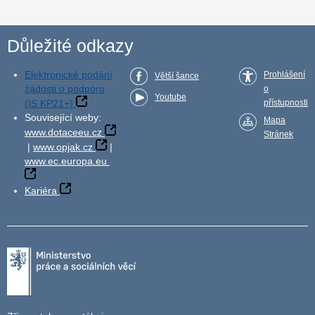
Důležité odkazy
Elektronické podání
Prohlášení
Větší šance
žádosti o podporu
o
Youtube
(IS KP21+)
přístupnosti
Související weby:
Mapa
www.dotaceeu.cz
Stránek
|
www.opjak.cz
|
www.ec.europa.eu
Kariéra