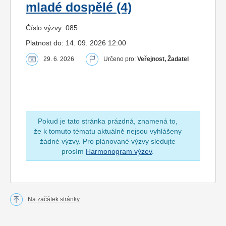
mladé dospělé (4)
Číslo výzvy: 085
Platnost do: 14. 09. 2026 12:00
29. 6. 2026
Určeno pro:
Veřejnost, Žadatel
Pokud je tato stránka prázdná, znamená to,
že k tomuto tématu aktuálně nejsou vyhlášeny
žádné výzvy. Pro plánované výzvy sledujte
prosím
Harmonogram výzev
.
Na začátek stránky