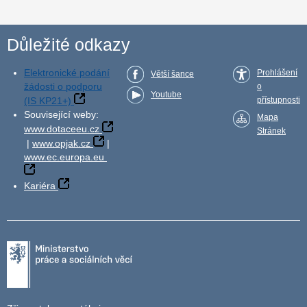
Důležité odkazy
Elektronické podání
Prohlášení
Větší šance
žádosti o podporu
o
Youtube
(IS KP21+)
přístupnosti
Související weby:
Mapa
www.dotaceeu.cz
Stránek
|
www.opjak.cz
|
www.ec.europa.eu
Kariéra