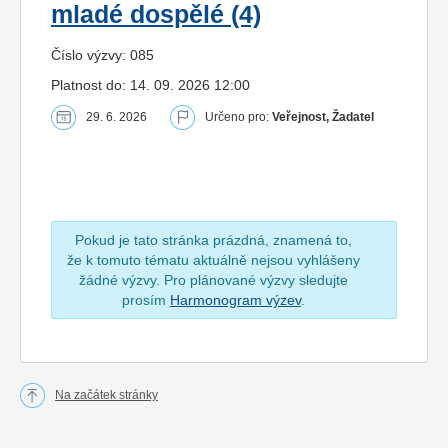
mladé dospělé (4)
Číslo výzvy: 085
Platnost do: 14. 09. 2026 12:00
29. 6. 2026
Určeno pro:
Veřejnost, Žadatel
Pokud je tato stránka prázdná, znamená to,
že k tomuto tématu aktuálně nejsou vyhlášeny
žádné výzvy. Pro plánované výzvy sledujte
prosím
Harmonogram výzev
.
Na začátek stránky