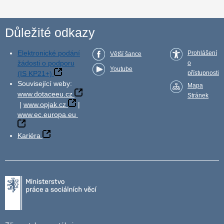
Důležité odkazy
Elektronické podání
Prohlášení
Větší šance
žádosti o podporu
o
Youtube
(IS KP21+)
přístupnosti
Související weby:
Mapa
www.dotaceeu.cz
Stránek
|
www.opjak.cz
|
www.ec.europa.eu
Kariéra