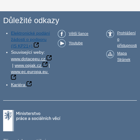
Důležité odkazy
Elektronické podání
Prohlášení
Větší šance
žádosti o podporu
o
Youtube
(IS KP21+)
přístupnosti
Související weby:
Mapa
www.dotaceeu.cz
Stránek
|
www.opjak.cz
|
www.ec.europa.eu
Kariéra