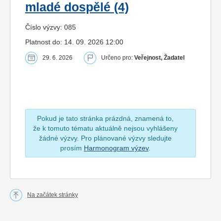
mladé dospělé (4)
Číslo výzvy: 085
Platnost do: 14. 09. 2026 12:00
29. 6. 2026
Určeno pro:
Veřejnost, Žadatel
Pokud je tato stránka prázdná, znamená to,
že k tomuto tématu aktuálně nejsou vyhlášeny
žádné výzvy. Pro plánované výzvy sledujte
prosím
Harmonogram výzev
.
Na začátek stránky