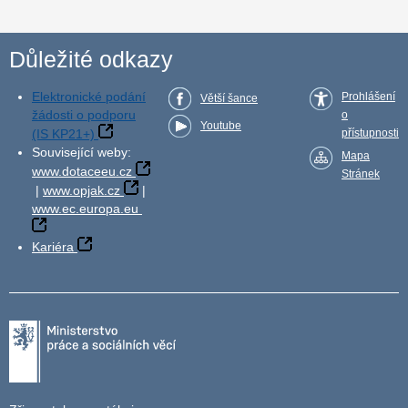
Důležité odkazy
Elektronické podání
Prohlášení
Větší šance
žádosti o podporu
o
Youtube
(IS KP21+)
přístupnosti
Související weby:
Mapa
www.dotaceeu.cz
Stránek
|
www.opjak.cz
|
www.ec.europa.eu
Kariéra