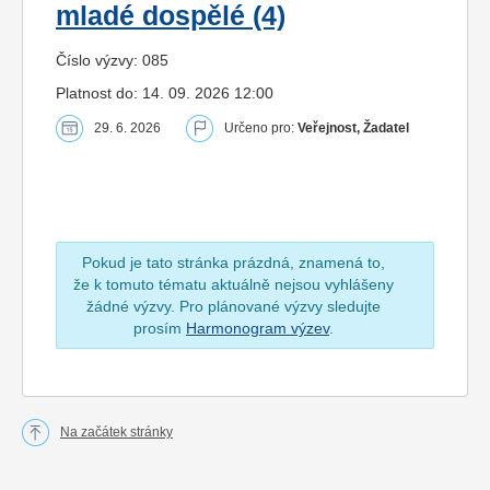
mladé dospělé (4)
Číslo výzvy: 085
Platnost do: 14. 09. 2026 12:00
29. 6. 2026
Určeno pro:
Veřejnost, Žadatel
Pokud je tato stránka prázdná, znamená to,
že k tomuto tématu aktuálně nejsou vyhlášeny
žádné výzvy. Pro plánované výzvy sledujte
prosím
Harmonogram výzev
.
Na začátek stránky