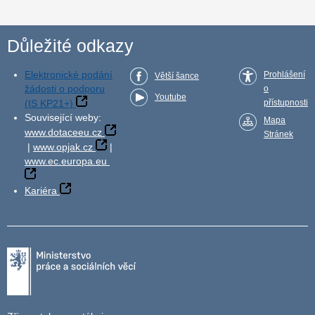
Důležité odkazy
Elektronické podání
Prohlášení
Větší šance
žádosti o podporu
o
Youtube
(IS KP21+)
přístupnosti
Související weby:
Mapa
www.dotaceeu.cz
Stránek
|
www.opjak.cz
|
www.ec.europa.eu
Kariéra