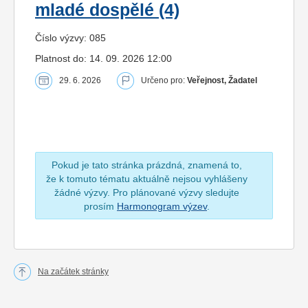
mladé dospělé (4)
Číslo výzvy: 085
Platnost do: 14. 09. 2026 12:00
29. 6. 2026
Určeno pro:
Veřejnost, Žadatel
Pokud je tato stránka prázdná, znamená to,
že k tomuto tématu aktuálně nejsou vyhlášeny
žádné výzvy. Pro plánované výzvy sledujte
prosím
Harmonogram výzev
.
Na začátek stránky