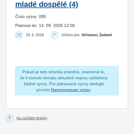
mladé dospělé (4)
Číslo výzvy: 085
Platnost do: 14. 09. 2026 12:00
29. 6. 2026
Určeno pro:
Veřejnost, Žadatel
Pokud je tato stránka prázdná, znamená to,
že k tomuto tématu aktuálně nejsou vyhlášeny
žádné výzvy. Pro plánované výzvy sledujte
prosím
Harmonogram výzev
.
Na začátek stránky