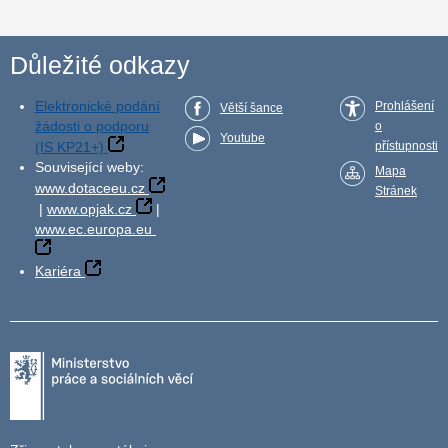
Důležité odkazy
Elektronické podání
Prohlášení
Větší šance
žádosti o podporu
o
Youtube
(IS KP21+)
přístupnosti
Související weby:
Mapa
www.dotaceeu.cz
Stránek
|
www.opjak.cz
|
www.ec.europa.eu
Kariéra